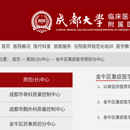
首页
医院概况
医疗科室
就医服务
住院医师规范化培训
医学教
采购招标
位置：
首页
->
质控(分)中心
->
金牛区重症医学质控分中心
金牛区重症医
质控(分)中心
​以查促改提质
1、
成都市骨科质量控制中心
金牛区重症医
2、
成都市胸外科质量控制中心
金牛区重症医
3、
金牛区药事质控分中心