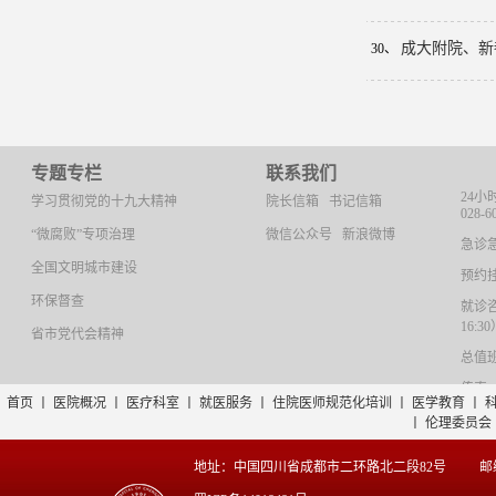
成大附院、新
30、
专题专栏
联系我们
24小
学习贯彻党的十九大精神
院长信箱
书记信箱
028-6
“微腐败”专项治理
微信公众号
新浪微博
急诊急救
全国文明城市建设
预约挂号
环保督查
就诊咨询
16:3
省市党代会精神
总值班：
传真：0
首页
丨
医院概况
丨
医疗科室
丨
就医服务
丨
住院医师规范化培训
丨
医学教育
丨
丨
伦理委员会
地址：中国四川省成都市二环路北二段82号
邮