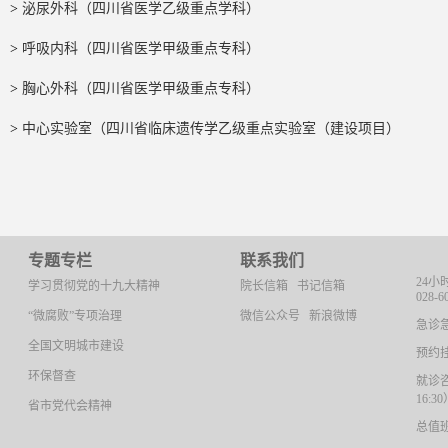
>
泌尿外科（四川省医学乙级重点学科）
>
呼吸内科（四川省医学甲级重点专科）
>
胸心外科（四川省医学甲级重点专科）
>
中心实验室（四川省临床遗传学乙级重点实验室（建设项目）
专题专栏
联系我们
24小
学习贯彻党的十九大精神
院长信箱
书记信箱
028-6
“微腐败”专项治理
微信公众号
新浪微博
急诊急救
全国文明城市建设
预约挂号
环保督查
就诊咨询
16:3
省市党代会精神
总值班：