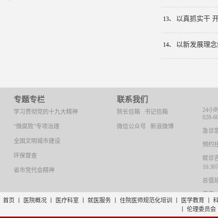
以真抓实干 
13、
以新发展理念
14、
专题专栏
联系我们
24小
学习贯彻党的十九大精神
院长信箱
书记信箱
028-6
“微腐败”专项治理
微信公众号
新浪微博
急诊急救
全国文明城市建设
预约挂号
环保督查
就诊咨询
16:3
省市党代会精神
总值班：
传真：0
首页
丨
医院概况
丨
医疗科室
丨
就医服务
丨
住院医师规范化培训
丨
医学教育
丨
丨
伦理委员会