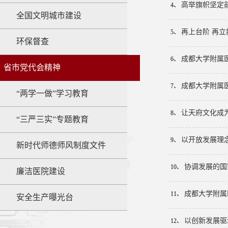
高举旗帜坚定
4、
全国文明城市建设
再上台阶 再
5、
环保督查
成都大学附属医
6、
省市党代会精神
成都大学附属
7、
“两学一做”学习教育
让天府文化成
8、
“三严三实”专题教育
以开放发展理
9、
新时代师德师风制度文件
协调发展的国
10、
廉洁医院建设
成都大学附属
11、
安全生产曝光台
以创新发展驱
12、