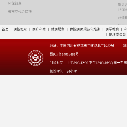
环保督查
就诊咨询
16:3
省市党代会精神
总值班：
传真：0
首页
丨
医院概况
丨
医疗科室
丨
就医服务
丨
住院医师规范化培训
丨
医学教育
丨
丨
伦理委员会
地址：中国四川省成都市二环路北二段82号
邮
蜀ICP备14018481号
门诊时间：上午8:00-12:00 下午13:00-16:30(周一至
急诊时间：24小时