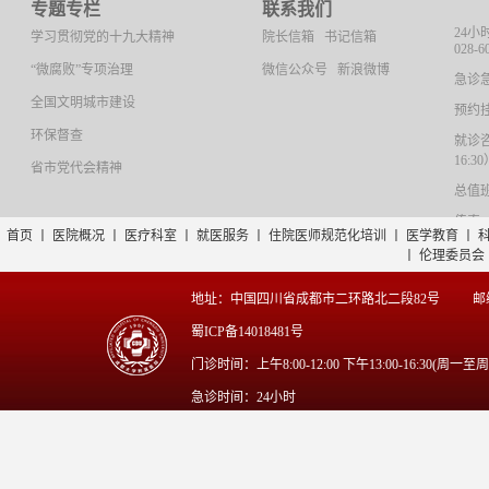
专题专栏
联系我们
24小
学习贯彻党的十九大精神
院长信箱
书记信箱
028-6
“微腐败”专项治理
微信公众号
新浪微博
急诊急救
全国文明城市建设
预约挂号
环保督查
就诊咨询
16:3
省市党代会精神
总值班：
传真：0
首页
丨
医院概况
丨
医疗科室
丨
就医服务
丨
住院医师规范化培训
丨
医学教育
丨
丨
伦理委员会
地址：中国四川省成都市二环路北二段82号
邮
蜀ICP备14018481号
门诊时间：上午8:00-12:00 下午13:00-16:30(周一至
急诊时间：24小时