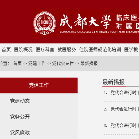
首页
医院概况
医疗科室
就医服务
住院医师规范化培训
医学教
采购招标
位置：
首页
->
党建工作
->
党代会专栏
->
最新播报
最新播报
党建工作
党代会进行时
1、
党建动态
党代会进行时丨
2、
党务公开
党代会进行时
3、
党风廉政