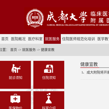
首页
医院概况
医疗科室
就医服务
住院医师规范化培训
医学教
采购招标
位置：
首页
->
就医服务
->
健康宣教
健康宣教
成大附院将开展
1、
就诊须知
住院须知
医保物价
科室介绍