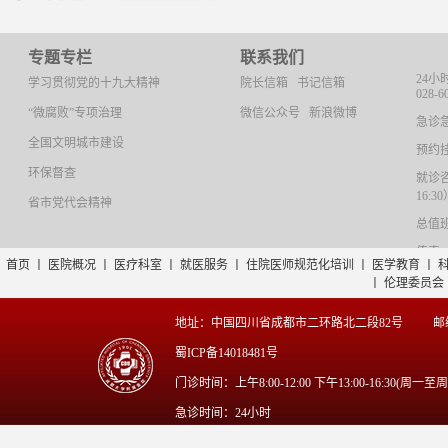
专题专栏
联系我们
24小
学习贯彻党的十九大精神
院长信箱
书记信箱
028-6
“微腐败”专项治理
微信公众号
新浪微博
急诊急救
全国文明城市建设
预约挂号
环保督查
就诊咨询
16:3
省市党代会精神
总值班：
传真：0
首页
丨
医院概况
丨
医疗科室
丨
就医服务
丨
住院医师规范化培训
丨
医学教育
丨
丨
伦理委员会
地址：中国四川省成都市二环路北二段82号
邮
蜀ICP备14018481号
门诊时间：上午8:00-12:00 下午13:00-16:30(周一至
急诊时间：24小时